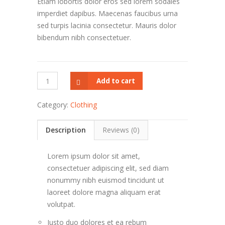
Etiam lobortis dolor eros sed lorem sodales
imperdiet dapibus. Maecenas faucibus urna
sed turpis lacinia consectetur. Mauris dolor
bibendum nibh consectetuer.
Casual
Add to cart
Shoes
quantity
Category:
Clothing
Description
Reviews (0)
Lorem ipsum dolor sit amet,
consectetuer adipiscing elit, sed diam
nonummy nibh euismod tincidunt ut
laoreet dolore magna aliquam erat
volutpat.
Justo duo dolores et ea rebum